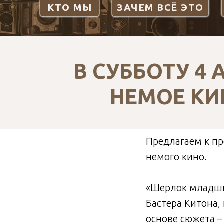
КТО МЫ
ЗАЧЕМ ВСЁ ЭТО
В СУББОТУ 4 
НЕМОЕ КИ
Предлагаем к п
немого кино.
«Шерлок младши
Бастера Китона,
основе сюжета –