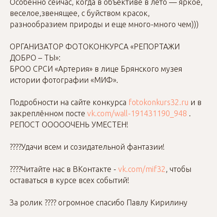
Особенно сейчас, когда в объективе в лето — яркое,
веселое,звенящее, с буйством красок,
разнообразием природы и еще много-много чем)))
ОРГАНИЗАТОР ФОТОКОНКУРСА «РЕПОРТАЖИ
ДОБРО – ТЫ»:
БРОО СРСИ «Артерия» в лице Брянского музея
истории фотографии «МИФ».
Подробности на сайте конкурса
fotokonkurs32.ru
и в
закреплённом посте
vk.com/wall-191431190_948
.
РЕПОСТ ОООООЧЕНЬ УМЕСТЕН!
????Удачи всем и созидательной фантазии!
????Читайте нас в ВКонтакте -
vk.com/mif32
, чтобы
оставаться в курсе всех событий!
За ролик ???? огромное спасибо Павлу Кирилину